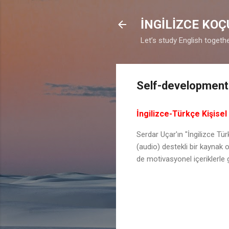
İNGİLİZCE KO
Let’s study English togethe
Self-development
İngilizce-Türkçe Kişisel 
Serdar Uçar'ın "İngilizce Türk
(audio) destekli bir kaynak 
de motivasyonel içeriklerle 