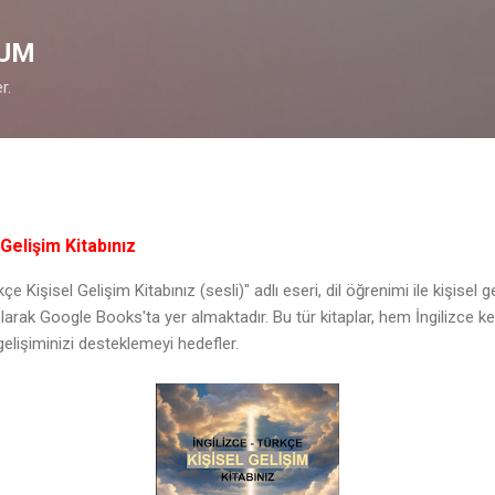
Skip to main content
ÇUM
r.
Gelişim Kitabınız
çe Kişisel Gelişim Kitabınız (sesli)" adlı eseri, dil öğrenimi ile kişisel g
olarak Google Books'ta yer almaktadır. Bu tür kitaplar, hem İngilizce ke
gelişiminizi desteklemeyi hedefler.