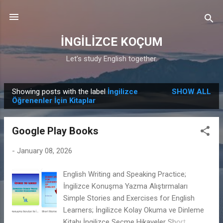
Skip to main content
İNGİLİZCE KOÇUM
Let’s study English together.
Showing posts with the label
İngilizce
SHOW ALL
P
Öğrenenler İçin Kitaplar
o
s
Google Play Books
t
s
-
January 08, 2026
English Writing and Speaking Practice;
İngilizce Konuşma Yazma Alıştırmaları
Simple Stories and Exercises for English
Learners; İngilizce Kolay Okuma ve Dinleme
Kitabı İngilizce Seçme Hikayeler Short