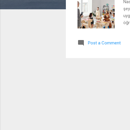
Nas
şey
uyg
öğr
işi
Nas
Post a Comment
bel
sın
ala