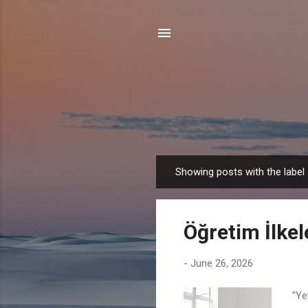
Showing posts with the label
P
o
s
Öğretim İlkel
t
s
-
June 26, 2026
"Ye