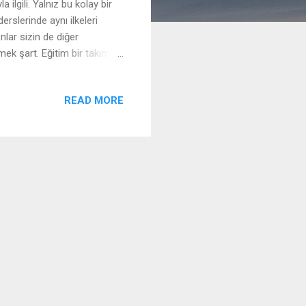
ilgili. Yalnız bu kolay bir
erslerinde aynı ilkeleri
lar sizin de diğer
mek şart. Eğitim bir takım
e Verimli Öğrenme Ortamı
al olarak değiştiği, dikkat,
READ MORE
 bir süreçtir. Bu nedenle
 nasıl çalıştığını dikkate