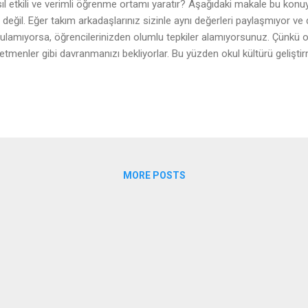
ıl etkili ve verimli öğrenme ortamı yaratır? Aşağıdaki makale bu konuyla 
 değil. Eğer takım arkadaşlarınız sizinle aynı değerleri paylaşmıyor ve d
ulamıyorsa, öğrencilerinizden olumlu tepkiler alamıyorsunuz. Çünkü on
etmenler gibi davranmanızı bekliyorlar. Bu yüzden okul kültürü geliştir
." Öğretmenler İçin Bilimsel Bulgulara Dayalı Öğretim İlkeleri (Etkili v
ıl Yaratılır?) Giriş Öğrenme; sadece “bilgi aktarma” değil, beynin yapıs
lek, duygu, motivasyon ve sosyal etkileşimin birlikte çalıştığı karmaşık
ıfta etkili öğretim, yalnızca “konuyu iyi anlatmak” değil; beynin ve zihnin
n bir öğrenme ortamı tasarlamayı gerektirir. Aşağıda, bir öğre...
MORE POSTS