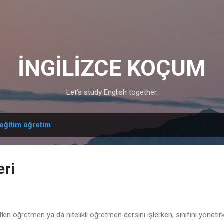
Skip to main content
İNGİLİZCE KOÇUM
Let’s study English together.
eğitim öğretim
eri
tkin öğretmen ya da nitelikli öğretmen dersini işlerken, sınıfını yönetirk